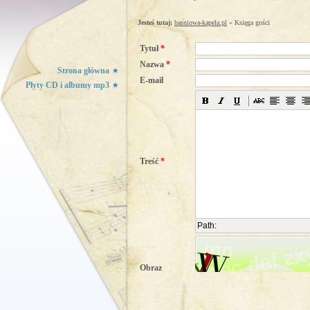
Jesteś tutaj:
basniowa-kapela.pl
» Księga gości
Tytuł
*
Nazwa
*
Strona główna
E-mail
Płyty CD i albumy mp3
Treść
*
Path:
Obraz
weryfikujący
*