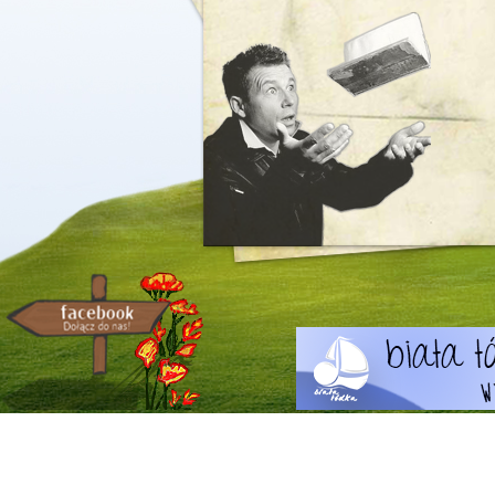
Miejskie Przedszkole w Sławkowie (
an
O Baśniowej Kapeli
O Baśniowej Kapeli trudno 
trzeba usłyszeć, zobaczyć, z
na następne spotkanie.
Czekają na nie przedszkola
Przedszkola w Sławkowie. 
i zapraszamy na relację na 
www.przedszkoleslawkow.e
- Hej! -
EW-A: Piknie