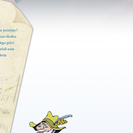
m jesteśmy?
sza okolica
ięga gości
ufali nam
leria