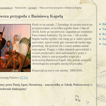
owa-kapela.pl
» Nauczyciele »
Artykuły
» Moja pierwsza przygoda z Baśniową Kapelą
rwsza przygoda z Baśniową Kapelą
Ki
Kiedy to się zaczęło..? Zasiadając do pisania nawet nie
przypuszczałam, że za kilka tygodni minie 2 lata od
Na
chwili, kiedy po raz pierwszy sięgnęłam po scenariusz
Ks
Pana Adama Szafrańca. Oj, ten czas..! Jak zwykle
biegnie bardzo szybko i nie mogę go w żaden sposób
Za
spowolnić, nawet wtedy gdy czasami tak bardzo tego
Ga
potrzebuję. Ale przecież nie o czasie miałam zamiar
tutaj napisać. Pragnę w kilku zdaniach opowiedzieć o
swoich przeżyciach i doświadczeniach w pracy z
dziećmi, która w tym przypadku wiąże się z
twórczością Baśniowej Kapeli. Aby jednak zachować
chronologiczny porządek zacznę od początku.
Rozpoczął się nowy rok szkolny 2009/2010...
zeczytają Państwo
TUTAJ
łany przez Panią Agatę Skotniczną - nauczycielkę ze Szkoły Podstawowej w
erdecznie dziękujemy!