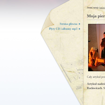
Jesteś tutaj:
basni
Moja pie
Strona główna
Płyty CD i albumy mp3
Cały artykuł pr
Artykuł nades
Racławicach. S