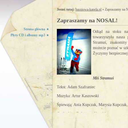
Jesteś tutaj:
basniowa-kapela.pl
» Zapraszamy na
Zapraszamy na NOSAL!
Strona główna
Odtąd na stoku na
Płyty CD i albumy mp3
towarzyszyła nasza
Stramuś, znakomity 
możecie poznać w szk
Życzymy bezpiecznej 
Miś Stramuś
Tekst: Adam Szafraniec
Muzyka: Artur Kaszowski
Śpiewają: Ania Kupczak, Marysia Kupczak,
Czyli ekipa Baśniowej Kapeli!
Miłego słuchania!