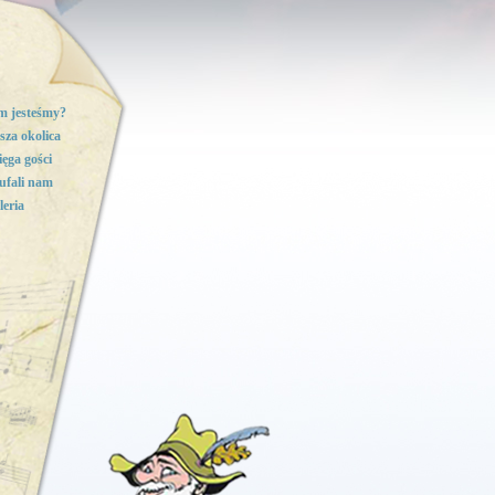
m jesteśmy?
sza okolica
ięga gości
ufali nam
leria