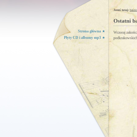
Jesteś tutaj:
basni
Ostatni ba
Strona główna
Wczoraj zakończ
Płyty CD i albumy mp3
podkrakowskich