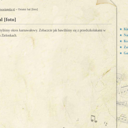
owa-kapela.pl
» Ostatni bal [foto]
l [foto]
Ki
yliśmy okres karnawałowy. Zobaczcie jak bawiliśmy się z przedszkolakami w
Na
 Zielonkach.
Ks
Za
Ga