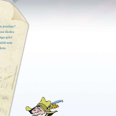
m jesteśmy?
sza okolica
ięga gości
ufali nam
leria