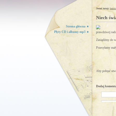
Jesteś tutaj:
basni
Niech świ
Strona główna
Płyty CD i albumy mp3
prawdziwej rado
Zasiądźmy do ws
Przesyłamy mał
Aby pobrać utwó
Dodaj koment