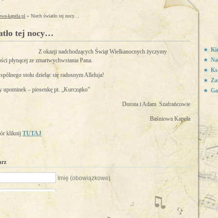
owa-kapela.pl
» Niech światło tej nocy…
atło tej nocy…
Ki
Z okazji nadchodzących Świąt Wielkanocnych życzymy
Na
ści płynącej ze zmartwychwstania Pana.
Ks
pólnego stołu dzieląc się radosnym Alleluja!
Za
y upominek – piosenkę pt. „Kurczątko”
Ga
Dorota i Adam Szafrańcowie
Baśniowa Kapela
r kliknij
TUTAJ
arz
Imię (obowiązkowe)
E-Mail (obowiązkowe)
Strona internetowa