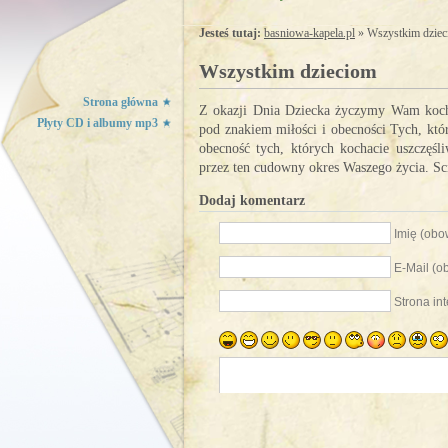
Jesteś tutaj:
basniowa-kapela.pl
» Wszystkim dzie
Wszystkim dzieciom
Strona główna
Z okazji Dnia Dziecka życzymy Wam koch
Płyty CD i albumy mp3
pod znakiem miłości i obecności Tych, któr
obecność tych, których kochacie uszczęśl
przez ten cudowny okres Waszego życia. S
Dodaj komentarz
Imię (ob
E-Mail (
Strona in